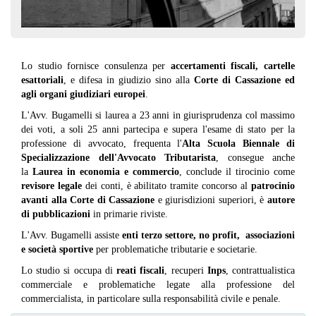
Lo studio fornisce consulenza per
accertamenti fiscali, cartelle
esattoriali
, e difesa in giudizio sino alla
Corte di Cassazione ed
agli organi giudiziari europei
.
L'Avv. Bugamelli si laurea a 23 anni in giurisprudenza col massimo
dei voti, a soli 25 anni partecipa e supera l'esame di stato per la
professione di avvocato, frequenta l'
Alta Scuola Biennale di
Specializzazione dell'Avvocato Tributarista
, consegue anche
la
Laurea in economia e commercio
, conclude il tirocinio come
revisore legale
dei conti, è abilitato tramite concorso al
patrocinio
avanti alla Corte di Cassazione
e giurisdizioni superiori, è
autore
di pubblicazioni
in primarie riviste.
L'Avv. Bugamelli assiste
enti terzo settore, no profit, associazioni
e società sportive
per problematiche tributarie e societarie.
Lo studio si occupa di
reati fiscali
, recuperi
Inps
, contrattualistica
commerciale e problematiche legate alla professione del
commercialista, in particolare sulla responsabilità civile e penale.