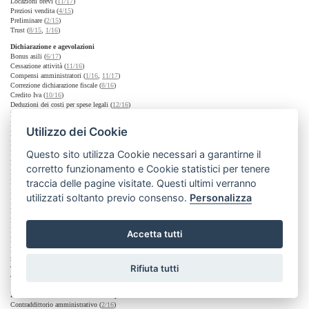
Locazioni brevi (
11/17
)
Preziosi vendita (
4/15
)
Preliminare (
2/15
)
Trust (
8/15
,
1/16
)
Dichiarazione e agevolazioni
Bonus asili (
6/17
)
Cessazione attività (
11/16
)
Compensi amministratori (
1/16
,
11/17
)
Correzione dichiarazione fiscale (
8/16
)
Credito Iva (
10/16
)
Deduzioni dei costi per spese legali (
12/16
)
Detrazione Iva immobili persone fisiche (
7/16
)
Detrazione e bonifico bancario (
12/16
)
Utilizzo dei Cookie
Dichiarazione integrativa (
12/16
)
Distributori automatici (
8/16
)
Questo sito utilizza Cookie necessari a garantirne il
Doppia imposizione internazionale (
1/18
)
Erogazioni liberali collettività (
6/16
)
corretto funzionamento e Cookie statistici per tenere
Erogazioni liberali collettività e terzo settore (
10/17
)
traccia delle pagine visitate. Questi ultimi verranno
Flat tax ricchi stranieri (
5/17
,
6/17
)
Impresa familiare (
3/17
)
utilizzati soltanto previo consenso.
Personalizza
Immobili non ultimati Iva (
12/17
)
Irap (
3/17
,
11/17
)
Locazioni (
3/17
,
11/17
,
1/18
)
Milleproroghe (
3/17
)
Accetta tutti
Penale contrattuale (
8/16
,
7/17
,
11/17
)
Prima casa (
8/16
,
7/17
)
Studi di settore (
7/15
)
Rifiuta tutti
Tardiva dichiarazione (
11/16
)
Termine (
9/17
)
Diritto tributario dell'Unione Europea
Contraddittorio amministrativo (
2/16
)