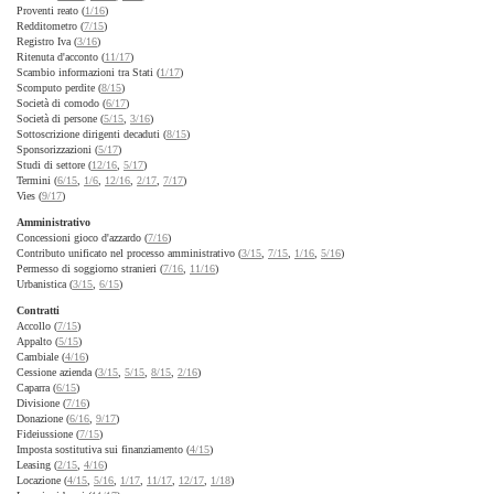
Proventi reato (
1/16
)
Redditometro (
7/15
)
Registro Iva (
3/16
)
Ritenuta d'acconto (
11/17
)
Scambio informazioni tra Stati (
1/17
)
Scomputo perdite (
8/15
)
Società di comodo (
6/17
)
Società di persone (
5/15
,
3/16
)
Sottoscrizione dirigenti decaduti (
8/15
)
Sponsorizzazioni (
5/17
)
Studi di settore (
12/16
,
5/17
)
Termini (
6/15
,
1/6
,
12/16
,
2/17
,
7/17
)
Vies (
9/17
)
Amministrativo
Concessioni gioco d'azzardo (
7/16
)
Contributo unificato nel processo amministrativo (
3/15
,
7/15
,
1/16
,
5/16
)
Permesso di soggiorno stranieri (
7/16
,
11/16
)
Urbanistica (
3/15
,
6/15
)
Contratti
Accollo (
7/15
)
Appalto (
5/15
)
Cambiale (
4/16
)
Cessione azienda (
3/15
,
5/15
,
8/15
,
2/16
)
Caparra (
6/15
)
Divisione (
7/16
)
Donazione (
6/16
,
9/17
)
Fideiussione (
7/15
)
Imposta sostitutiva sui finanziamento (
4/15
)
Leasing (
2/15
,
4/16
)
Locazione (
4/15
,
5/16
,
1/17
,
11/17
,
12/17
,
1/18
)