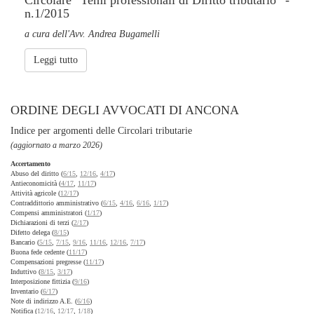
Circolare “Temi professionali di Diritto tributario” -
n.1/2015
a cura dell'Avv. Andrea Bugamelli
Leggi tutto
ORDINE DEGLI AVVOCATI DI ANCONA
Indice per argomenti delle Circolari tributarie
(aggiornato a marzo 2026)
Accertamento
Abuso del diritto (
6/15
,
12/16
,
4/17
)
Antieconomicità (
4/17
,
11/17
)
Attività agricole (
12/17
)
Contraddittorio amministrativo (
6/15
,
4/16
,
6/16
,
1/17
)
Compensi amministratori (
1/17
)
Dichiarazioni di terzi (
2/17
)
Difetto delega (
8/15
)
Bancario (
5/15
,
7/15
,
9/16
,
11/16
,
12/16
,
7/17
)
Buona fede cedente (
11/17
)
Compensazioni pregresse (
11/17
)
Induttivo (
8/15
,
3/17
)
Interposizione fittizia (
9/16
)
Inventario (
6/17
)
Note di indirizzo A.E. (
6/16
)
Notifica (
12/16
,
12/17
,
1/18
)