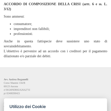
ACCORDO DI COMPOSIZIONE DELLA CRISI (artt. 6 e ss. L.
3/12)
Sono ammessi:
consumatore;
imprenditori non fallibili;
professionisti.
Anche in questa fattispecie deve sussistere uno stato di
sovraindebitamento.
L'obiettivo è pervenire ad un accordo con i creditori per il pagamento
dilazionato e/o parziale dei debiti.
Avv. Andrea Bugamelli
Corso Mazzini 156/B
60123 Ancona
cf BGMNDR82A26A271I
pi 02408390421
Sede operativa
Utilizzo dei Cookie
Corso Mazzini 156/B, 60123 Ancona