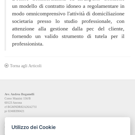
un modello di contratto idoneo a regolamentare in
modo omnicomprensivo l'attività di domiciliazione
societaria presso lo studio professionale, con
attenzione alla gestione dalla pec del cliente,
fornendo un valido strumento di tutela per il
professionista.
Torna agli Articoli
Avv. Andrea Bugamelli
Corso Mazzini 156/B
60123 Ancona
cf BGMNDR82A26A271I
pi 02408390421
Sede operativa
Utilizzo dei Cookie
Corso Mazzini 156/B, 60123 Ancona
+39 (0)71 53788