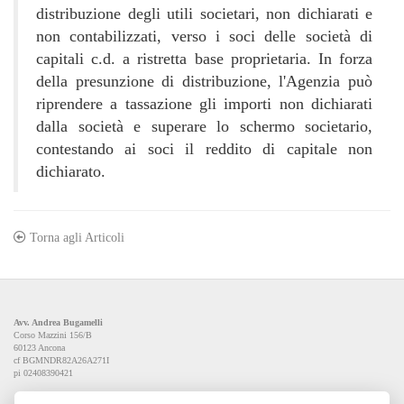
distribuzione degli utili societari, non dichiarati e
non contabilizzati, verso i soci delle società di
capitali c.d. a ristretta base proprietaria. In forza
della presunzione di distribuzione, l'Agenzia può
riprendere a tassazione gli importi non dichiarati
dalla società e superare lo schermo societario,
contestando ai soci il reddito di capitale non
dichiarato.
Torna agli Articoli
Avv. Andrea Bugamelli
Corso Mazzini 156/B
60123 Ancona
cf BGMNDR82A26A271I
pi 02408390421