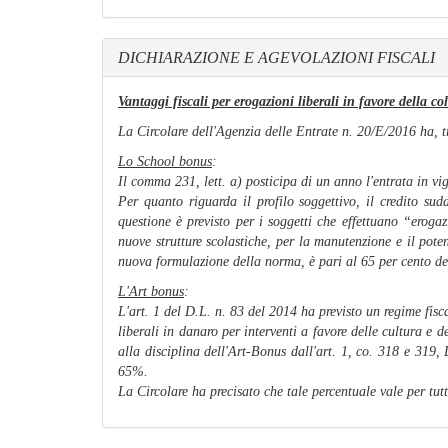
DICHIARAZIONE E AGEVOLAZIONI FISCALI
Vantaggi fiscali per erogazioni liberali in favore della coll
La Circolare dell'Agenzia delle Entrate n. 20/E/2016 ha, tra
Lo
School bonus
:
Il comma 231, lett. a) posticipa di un anno l'entrata in vi
Per quanto riguarda il profilo soggettivo, il credito sudd
questione è previsto per i soggetti che effettuano “
erogaz
nuove strutture scolastiche, per la manutenzione e il poten
nuova formulazione della norma, è pari al 65 per cento del
L'
Art bonus
:
L'art. 1 del D.L. n. 83 del 2014 ha previsto un regime fisc
liberali in danaro per interventi a favore delle cultura e
alla disciplina dell'Art-Bonus dall'art. 1, co. 318 e 319,
65%.
La Circolare ha precisato che tale percentuale vale per tutt