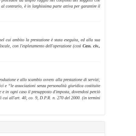
o procedere ad ampio raggio nei confronti dei soggetti che
al contrario, è in larghissima parte attiva per garantire il
nel cui ambito la prestazione è stata eseguita, ed alla sua
 fiscale, con l'espletamento dell'operazione (così
Cass. civ.,
produzione e allo scambio ovvero alla prestazione di servizi;
ici e “
le associazioni senza personalità giuridica costituite
ege e in ogni caso il presupposto d'imposta, dovendosi perciò
cui all'art. 40, co. 9, D.P.R. n. 270 del 2000. (in termini