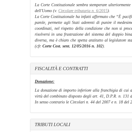
La Corte Costituzionale sembra stemperare ulteriormente i
dell'Uomo (v.
Circolare tributaria n. 6/2015
).
La Corte Costituzionale ha infatti affermato che “
È pacifi
parole, permette agli Stati aderenti di punire il medesi
coordinati, nel rispetto della condizione che non si proc
risolversi in una frustrazione del sistema del doppio bi
diversa, ma è chiaro che spetta anzitutto al legislatore s
(cfr.
Corte Cost. sent. 12/05/2016 n. 102
).
FISCALITÀ E CONTRATTI
Donazione:
La donazione di importo inferiore alla franchigia di cui a
virtù del combinato disposto degli art. 41, D.P.R. n. 131 de
In senso contrario le Circolari n. 44 del 2007 e n. 18 del 
TRIBUTI LOCALI