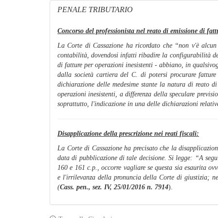
PENALE TRIBUTARIO
Concorso del professionista nel reato di emissione di fatt
La Corte di Cassazione ha ricordato che “
non v'è alcun 
contabilità, dovendosi infatti ribadire la configurabilità d
di fatture per operazioni inesistenti - abbiano, in qualsivo
dalla società cartiera del C. di potersi procurare fatture
dichiarazione delle medesime stante la natura di reato di 
operazioni inesistenti, a differenza della speculare previs
soprattutto, l'indicazione in una delle dichiarazioni relative
Disapplicazione della prescrizione nei reati fiscali:
La Corte di Cassazione ha precisato che la disapplicazione
data di pubblicazione di tale decisione. Si legge: “
A segui
160 e 161 c.p., occorre vagliare se questa sia esaurita ov
e l'irrilevanza della pronuncia della Corte di giustizia; n
(
Cass. pen., sez. IV, 25/01/2016 n. 7914
).