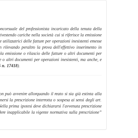
ncorsuale del professionista incaricato della tenuta della
ivestendo cariche nella società cui si riferisce la emissione
utilizzatrici delle fatture per operazioni inesistenti emesse
n rilevando peraltro la prova dell'effettivo inserimento in
la emissione o rilascio delle fatture o altri documenti per
re o altri documenti per operazioni inesistenti, ma anche, e
16 n. 17418
).
n può avvenire allorquando il reato si sia già estinta alla
rsi la prescrizione interrotta o sospesa ai sensi degli art.
ella prima ipotesi deve dichiararsi l'avvenuta prescrizione
dere inapplicabile la vigente normativa sulla prescrizione
”