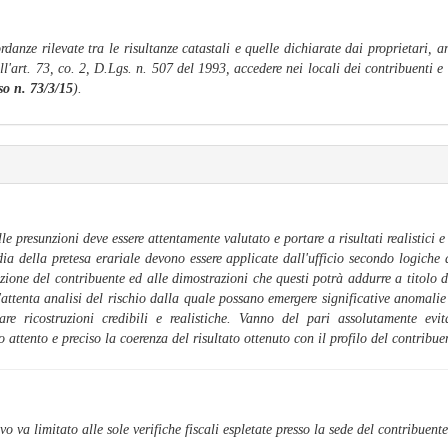
rdanze rilevate tra le risultanze catastali e quelle dichiarate dai proprietari, 
l'art. 73, co. 2, D.Lgs. n. 507 del 1993, accedere nei locali dei contribuenti e 
o n. 73/3/15
).
lle presunzioni deve essere attentamente valutato e portare a risultati realistici 
ia della pretesa erariale devono essere applicate dall'ufficio secondo logiche
zione del contribuente ed alle dimostrazioni che questi potrà addurre a titolo di
un'attenta analisi del rischio dalla quale possano emergere significative anomalie
uare ricostruzioni credibili e realistiche. Vanno del pari assolutamente evit
attento e preciso la coerenza del risultato ottenuto con il profilo del contribuent
vo va limitato alle sole verifiche fiscali espletate presso la sede del contribuente