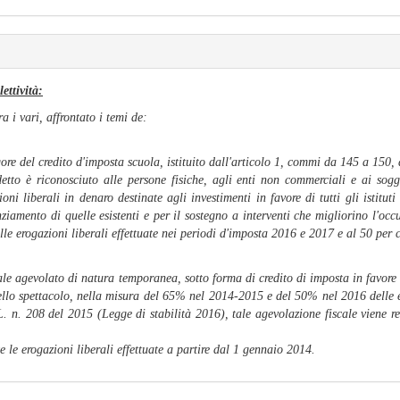
ettività:
 i vari, affrontato i temi de:
gore del credito d'imposta scuola, istituito dall'articolo 1, commi da 145 a 150,
etto è riconosciuto alle persone fisiche, agli enti non commerciali e ai sogge
ioni liberali in denaro destinate agli investimenti in favore di tutti gli istitut
ziamento di quelle esistenti e per il sostegno a interventi che migliorino l'occu
le erogazioni liberali effettuate nei periodi d'imposta 2016 e 2017 e al 50 per c
ale agevolato di natura temporanea, sotto forma di credito di imposta in favore 
 dello spettacolo, nella misura del 65% nel 2014-2015 e del 50% nel 2016 delle
 L. n. 208 del 2015 (Legge di stabilità 2016), tale agevolazione fiscale viene re
e le erogazioni liberali effettuate a partire dal 1 gennaio 2014.