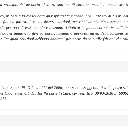
l principio del ne bis in idem tra sanzione di carattere penale e amministrati
co, in base alla consolidata giurisprudenza europea, che il divieto di bis in ide
mo fatto a più titoli, e con diverse sanzioni, ma richiede che ciò avvenga in
eda per uno di essi quando è divenuta definitiva la pronuncia relativa all'alt
nario, nel quale alla diversa natura, penale o amministrativa, della sanzione 
tabilire quali soluzioni debbano adottarsi per porre rimedio alle frizioni che 
ll'art. 2, co. 49, D.L. n. 262 del 2006, non sono assoggettabili all'imposta sull
l 1986, e dell'art. 11, Tariffa parte I (
Cass. civ., sez. trib. 30/03/2016 n. 6096
2013.