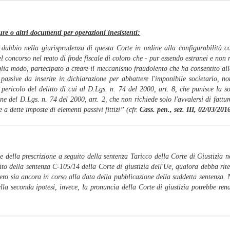
ure o altri documenti per operazioni inesistenti:
dubbio nella giurisprudenza di questa Corte in ordine alla configurabilità co
el concorso nel reato di frode fiscale di coloro che - pur essendo estranei e non r
glia modo, partecipato a creare il meccanismo fraudolento che ha consentito alle 
 passive da inserire in dichiarazione per abbattere l'imponibile societario, no
pericolo del delitto di cui al D.Lgs. n. 74 del 2000, art. 8, che punisce la so
ione del D.Lgs. n. 74 del 2000, art. 2, che non richiede solo l'avvalersi di fattu
 a dette imposte di elementi passivi fittizi
” (cfr.
Cass. pen., sez. III, 02/03/20
 della prescrizione a seguito della sentenza Taricco della Corte di Giustizia no
to della sentenza C-105/14 della Corte di giustizia dell'Ue, qualora debba ritene
vero sia ancora in corso alla data della pubblicazione della suddetta sentenza. N
ella seconda ipotesi, invece, la pronuncia della Corte di giustizia potrebbe ren