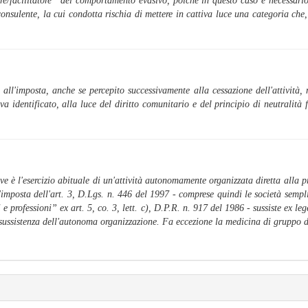
tore/facilitatore” del comportamento evasivo, poiché in questo caso è necessari
nsulente, la cui condotta rischia di mettere in cattiva luce una categoria che, 
all'imposta, anche se percepito successivamente alla cessazione dell'attività, 
 va identificato, alla luce del diritto comunitario e del principio di neutralità
ive è l'esercizio abituale di un'attività autonomamente organizzata diretta alla 
ll'imposta dell'art. 3, D.Lgs. n. 446 del 1997 - comprese quindi le società sempl
i e professioni
” ex art. 5, co. 3, lett. c), D.P.R. n. 917 del 1986 - sussiste ex l
 sussistenza dell'autonoma organizzazione. Fa eccezione la medicina di gruppo di 