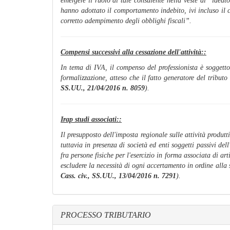
emergere il ruolo di tale consulente nella veste di “idea
hanno adottato il comportamento indebito, ivi incluso il co
corretto adempimento degli obblighi fiscali”.
Compensi successivi alla cessazione dell'attività::
In tema di IVA, il compenso del professionista è soggetto 
formalizzazione, atteso che il fatto generatore del tributo
SS.UU., 21/04/2016 n. 8059
).
Irap studi associati::
Il presupposto dell'imposta regionale sulle attività produtt
tuttavia in presenza di società ed enti soggetti passivi de
fra persone fisiche per l'esercizio in forma associata di art
escludere la necessità di ogni accertamento in ordine alla
Cass. civ., SS.UU., 13/04/2016 n. 7291
).
PROCESSO TRIBUTARIO